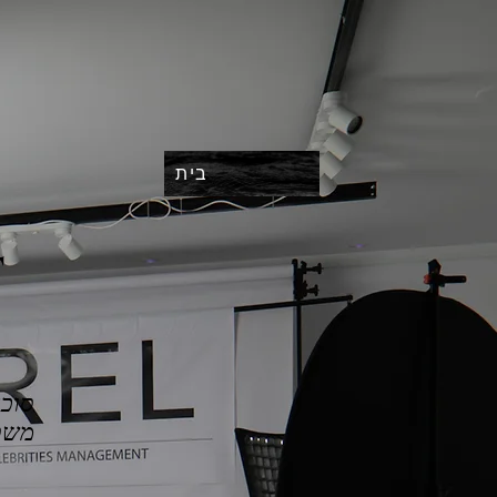
בית
T
סוכנ
משפי