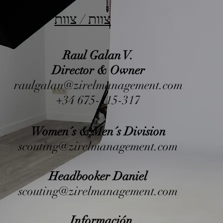
צוות / צוות
Raul Galan V.
Director & Owner
raulgalan@zirelmanagement.com
+34 675-115-317
Women´s & Men´s Division
scouting@zirelmanagement.com
Headbooker Daniel
scouting@zirelmanagement.com
Información.