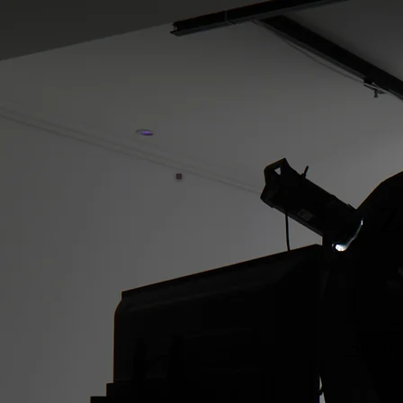
Z
ם,
עיצוב.