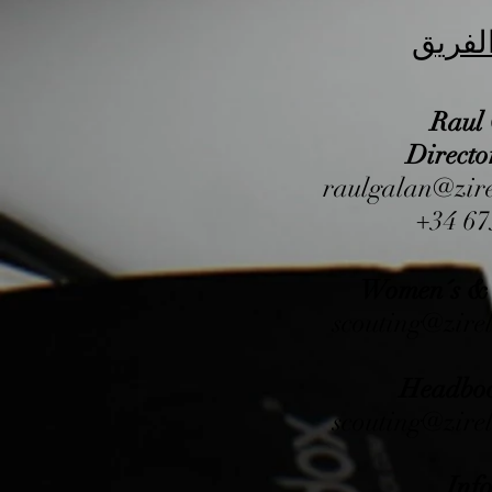
لفريق
Raul 
Direct
raulgalan@zir
+34 67
Women´s & 
scouting@zir
Headboo
scouting@zir
Inf