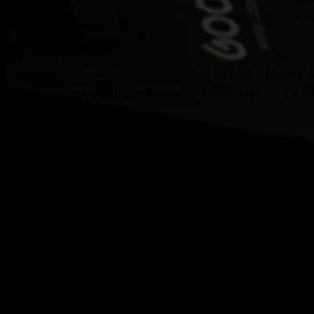
info
@zirel
Calle de Alcala
info@zirelmanagement.com
+34 675