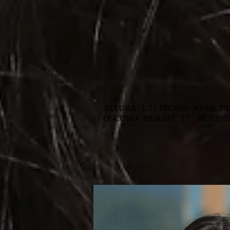
ALTURA: 1,71 PECHO: 83 cm C
OSCURO HEIGHT: 5.7 BUST; 3