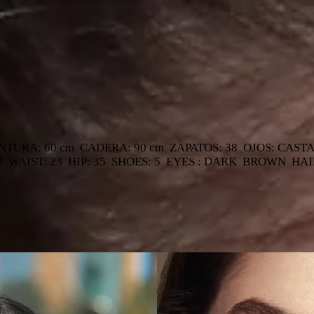
INTURA: 60 cm CADERA: 90 cm ZAPATOS: 38 OJOS: CAS
2 WAIST: 23 HIP: 35 SHOES: 5 EYES : DARK BROWN H