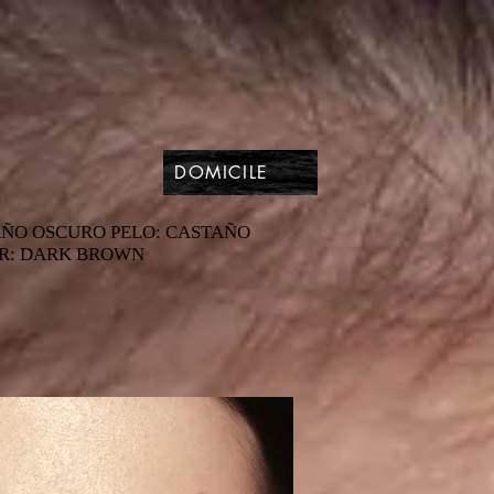
DOMICILE
TAÑO OSCURO PELO: CASTAÑO
AIR: DARK BROWN