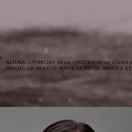
ALTURA: 1,77 PECHO: 84 cm CINTURA: 60 cm CADERA
HEIGHT: 5.9 BUST; 33 WAIST: 23 HIP: 35 SHOES: 4 