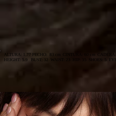
ALTURA: 1,77 PECHO: 83 cm CINTURA: 60 cm CADERA:
HEIGHT: 5.9 BUST; 32 WAIST: 23 HIP: 35 SHOES: 5 