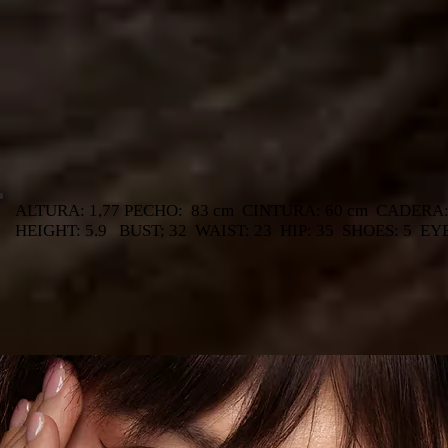
ALTURA: 1,77 PECHO: 83 cm CINTURA: 60 cm CADERA:
HEIGHT: 5.9 BUST; 32 WAIST: 23 HIP: 35 SHOES: 5 