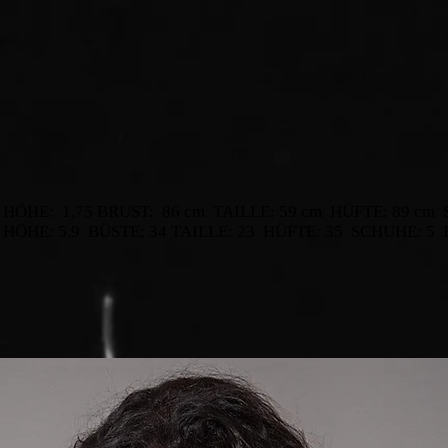
HÖHE:
1,75 BRUST:
86 cm
TAILLE: 59 cm
HÜFTE: 89 cm
HÖHE: 5.9
BÜSTE; 34 TAILLE: 23
HÜFTE: 35
SCHUHE: 5