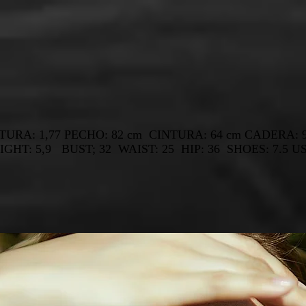
TURA: 1,77 PECHO: 82 cm CINTURA: 64 cm CADERA:
IGHT: 5,9 BUST; 32 WAIST: 25 HIP: 36 SHOES: 7.5 