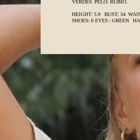
VERDES PELO: RUBIO.
HEIGHT: 5.9 BUST; 34 WAIS
SHOES: 6 EYES : GREEN H