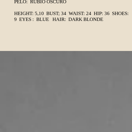
PELO: RUBIO OSCURO
HEIGHT: 5,10 BUST; 34 WAIST: 24 HIP: 36 SHOES:
9 EYES : BLUE HAIR: DARK BLONDE