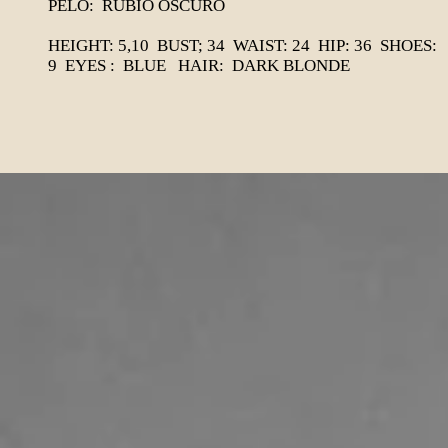
PELO: RUBIO OSCURO
HEIGHT: 5,10 BUST; 34 WAIST: 24 HIP: 36 SHOES:
9 EYES : BLUE HAIR: DARK BLONDE