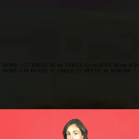
HÖHE:
1,77
BRUST: 82 cm
TAILLE: 63 cm HÜFT: 88 cm
SCH
HÖHE: 5.10
BÜSTE; 32
TAILLE: 25
HÜFTE: 34
SCHUHE: 7