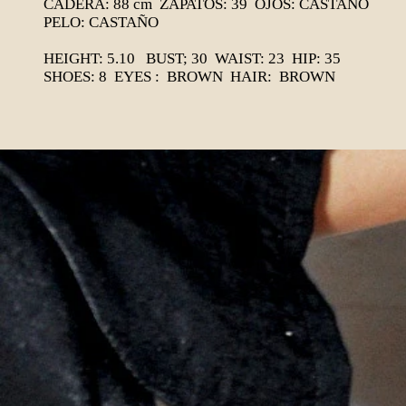
CADERA: 88 cm ZAPATOS: 39 OJOS: CASTAÑO
PELO: CASTAÑO
HEIGHT: 5.10 BUST; 30 WAIST: 23 HIP: 35
SHOES: 8 EYES : BROWN HAIR: BROWN